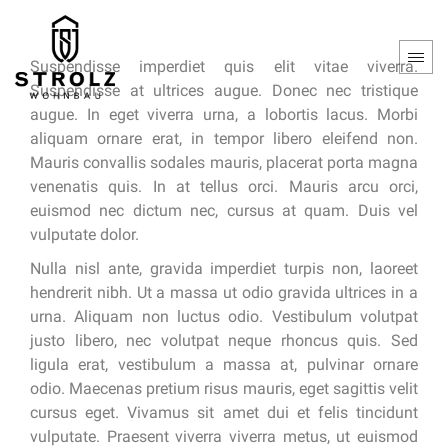
Suspendisse imperdiet quis elit vitae viverra.
Suspendisse at ultrices augue. Donec nec tristique
augue. In eget viverra urna, a lobortis lacus. Morbi
aliquam ornare erat, in tempor libero eleifend non.
Mauris convallis sodales mauris, placerat porta magna
venenatis quis. In at tellus orci. Mauris arcu orci,
euismod nec dictum nec, cursus at quam. Duis vel
vulputate dolor.
Nulla nisl ante, gravida imperdiet turpis non, laoreet
hendrerit nibh. Ut a massa ut odio gravida ultrices in a
urna. Aliquam non luctus odio. Vestibulum volutpat
justo libero, nec volutpat neque rhoncus quis. Sed
ligula erat, vestibulum a massa at, pulvinar ornare
odio. Maecenas pretium risus mauris, eget sagittis velit
cursus eget. Vivamus sit amet dui et felis tincidunt
vulputate. Praesent viverra viverra metus, ut euismod