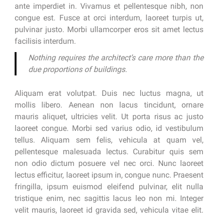
ante imperdiet in. Vivamus et pellentesque nibh, non
congue est. Fusce at orci interdum, laoreet turpis ut,
pulvinar justo. Morbi ullamcorper eros sit amet lectus
facilisis interdum.
Nothing requires the architect’s care more than the
due proportions of buildings.
Aliquam erat volutpat. Duis nec luctus magna, ut
mollis libero. Aenean non lacus tincidunt, ornare
mauris aliquet, ultricies velit. Ut porta risus ac justo
laoreet congue. Morbi sed varius odio, id vestibulum
tellus. Aliquam sem felis, vehicula at quam vel,
pellentesque malesuada lectus. Curabitur quis sem
non odio dictum posuere vel nec orci. Nunc laoreet
lectus efficitur, laoreet ipsum in, congue nunc. Praesent
fringilla, ipsum euismod eleifend pulvinar, elit nulla
tristique enim, nec sagittis lacus leo non mi. Integer
velit mauris, laoreet id gravida sed, vehicula vitae elit.