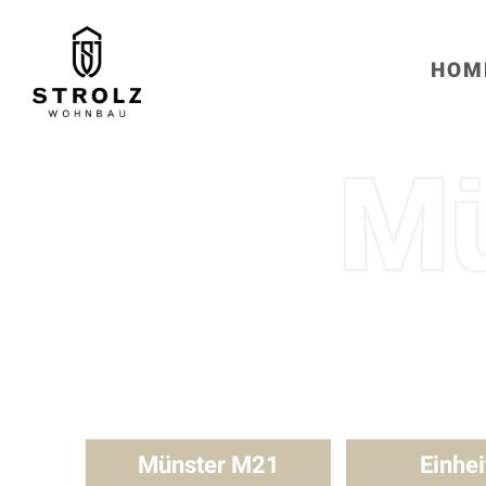
HOM
Münster M21
Einhei