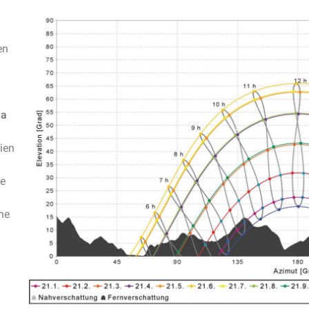
en
ma
ien
ie
ne