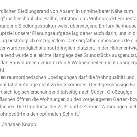
dlichen Siedlungsrand von Absam in unmittelbarer Nähe zum
g“ ins beschauliche Halltal, entstand das Wohnprojekt Frauenta
handene Siedlungsstruktur weist überwiegend Einfamilienhäuser
ptziel unserer Planungsaufgabe lag daher auch darin, uns in d
g bestmöglich einzugliedern. Der sorgfältig dimensionierte ei
er wurde möglichst unaufdringlich platziert. In der Höhenentwi
altend wurde die leichte Hanglage des Grundstücks ausgenutzt,
 das Bauvolumen der immerhin 5 Wohneinheiten nicht unange
tt.
 den raumordnerischen Überlegungen darf die Wohnqualität und
nalität der Anlage nicht zu kurz kommen. Der 3-geschossige Ba
ert sich logisch erscheindend talseitig nach Süden. Großzügige
flächen öffnen die Wohnungen zu den vorgelagerten Garten- bz
lächen. Die Grundrisse der 2-, 3-, und 4-Zimmer Wohnungen biet
ohnbedürfnis den optimalen Schnitt.“
I Christian Knapp