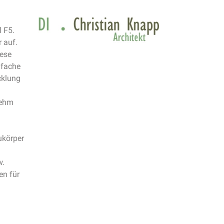
l F5.
 auf.
iese
nfache
cklung
nehm
ukörper
w.
en für