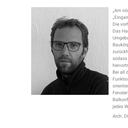
„Am nör
„Eingan
Die vor
Das Hau
Umgebun
Baukörp
zurückh
sodass
hervortri
Bei all
Funktio
orienti
Fenster
Balkonf
jedes W
Arch. D