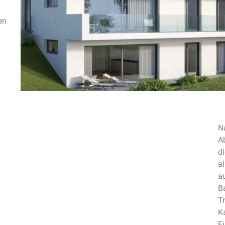
en
N
A
di
a
a
B
T
K
E