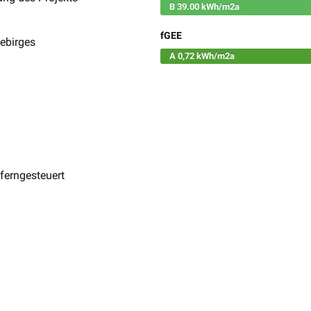
B 39.00 kWh/m2a
fGEE
ebirges
A 0,72 kWh/m2a
ferngesteuert