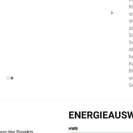
R
s
d
a
S
S
A
he
K
B
wu
G
ENERGIEAUSW
HWB
ung des Projekts